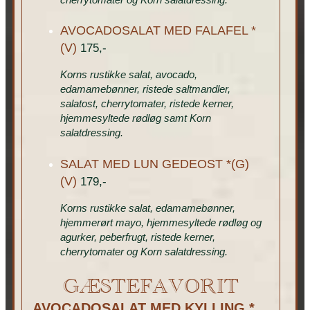
AVOCADOSALAT MED FALAFEL *
(V)
175,-
Korns rustikke salat, avocado,
edamamebønner, ristede saltmandler,
salatost, cherrytomater, ristede kerner,
hjemmesyltede rødløg samt Korn
salatdressing.
SALAT MED LUN GEDEOST *(G)
(V)
179,-
Korns rustikke salat, edamamebønner,
hjemmerørt mayo, hjemmesyltede rødløg og
agurker, peberfrugt, ristede kerner,
cherrytomater og Korn salatdressing.
GÆSTEFAVORIT
AVOCADOSALAT MED KYLLING *