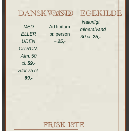
DANSKVAND
VAND
EGEKILDE
Naturligt
MED
Ad libitum
mineralvand
ELLER
pr. person
30 cl.
25,-
UDEN
–
25,-
CITRON-
Alm. 50
cl.
59,-
Stor 75 cl.
69,-
FRISK ISTE