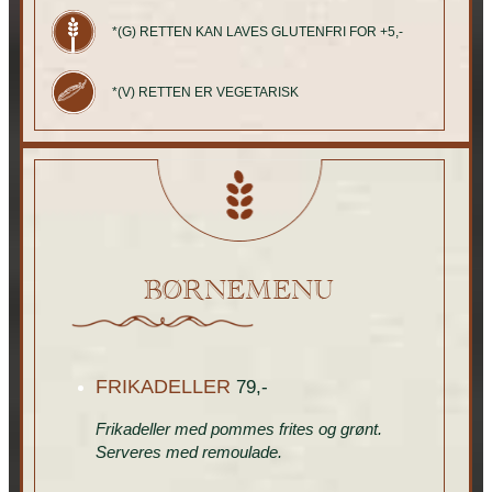
*(G) RETTEN KAN LAVES GLUTENFRI FOR +5,-
*(V) RETTEN ER VEGETARISK
BØRNEMENU
FRIKADELLER
79,-
Frikadeller med pommes frites og grønt.
Serveres med remoulade.