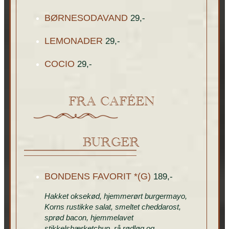
BØRNESODAVAND
29,-
LEMONADER
29,-
COCIO
29,-
FRA CAFÉEN
BURGER
BONDENS FAVORIT *(G)
189,-
Hakket oksekød, hjemmerørt burgermayo,
Korns rustikke salat, smeltet cheddarost,
sprød bacon, hjemmelavet
stikkelsbærketchup, rå rødløg og