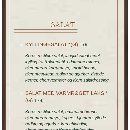
SALAT
KYLLINGESALAT *(G)
179,-
Korns rustikke salat, langtidsstegt revet
kylling fra Rokkedahl, edamamebønner,
hjemmerørt karrymayo, sprød bacon,
hjemmesyltede rødløg og agurker, ristede
kerner, cherrytomater og Korn salatdressing
SALAT MED VARMRØGET LAKS *
(G)
179,-
Korns rustikke salat, edamamebønner,
hjemmerørt mayo, kapers, hjemmesyltede
rødløg og agurker, kerneblanding,
cherrytomater og Korn salatdressing.