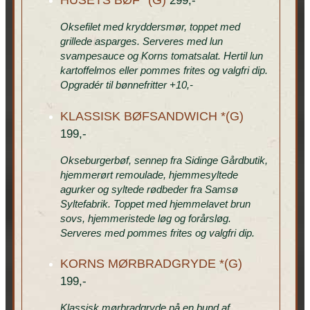
HUSETS BØF *(G)
299,-
Oksefilet med kryddersmør, toppet med
grillede asparges. Serveres med lun
svampesauce og Korns tomatsalat. Hertil lun
kartoffelmos eller pommes frites og valgfri dip.
Opgradér til bønnefritter +10,-
KLASSISK BØFSANDWICH *(G)
199,-
Okseburgerbøf, sennep fra Sidinge Gårdbutik,
hjemmerørt remoulade, hjemmesyltede
agurker og syltede rødbeder fra Samsø
Syltefabrik. Toppet med hjemmelavet brun
sovs, hjemmeristede løg og forårsløg.
Serveres med pommes frites og valgfri dip.
KORNS MØRBRADGRYDE *(G)
199,-
Klassisk mørbradgryde på en bund af