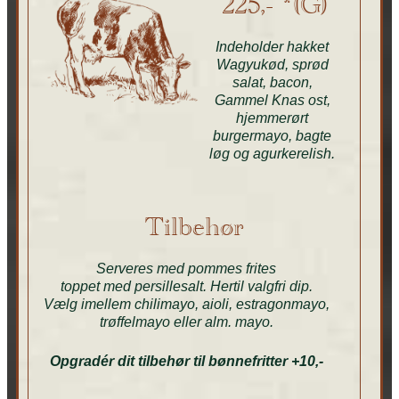
225,- *(G)
Indeholder hakket
Wagyukød, sprød
salat, bacon,
Gammel Knas ost,
hjemmerørt
burgermayo, bagte
løg og agurkerelish.
Tilbehør
Serveres med pommes frites
toppet med persillesalt. Hertil valgfri dip.
Vælg imellem chilimayo, aioli, estragonmayo,
trøffelmayo eller alm. mayo.
Opgradér dit tilbehør til bønnefritter +10,-