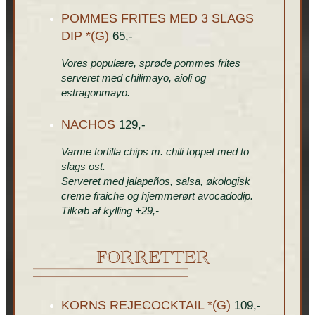
POMMES FRITES MED 3 SLAGS
DIP *(G)
65,-
Vores populære, sprøde pommes frites
serveret med chilimayo, aioli og
estragonmayo.
NACHOS
129,-
Varme tortilla chips m. chili toppet med to
slags ost.
Serveret med jalapeños, salsa, økologisk
creme fraiche og hjemmerørt avocadodip.
Tilkøb af kylling +29,-
FORRETTER
KORNS REJECOCKTAIL *(G)
109,-