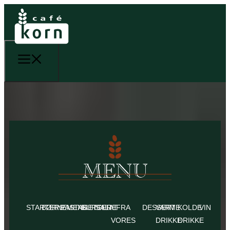
MENU
STARTERS
BØRNEMENU
PASTARETTER
BURGERE
SALAT
FRA
DESSERT
VARME
KOLDE
VIN
VORES
DRIKKE
DRIKKE